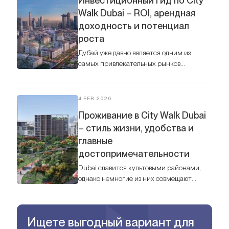
Инвестиционный гид по City
Walk Dubai – ROI, арендная
доходность и потенциал
роста
Дубай уже давно является одним из
самых привлекательных рынков
недвижимости в мире, а City Walk по
праву считается одним из самых
перспективных районов для инвестиций.
4 FEB 2026
Проживание в City Walk Dubai
– стиль жизни, удобства и
главные
достопримечательности
Dubai славится культовыми районами,
однако немногие из них совмещают
городскую эстетику и спокойную
атмосферу так гармонично, как City Walk.
Ищете выгодный вариант для