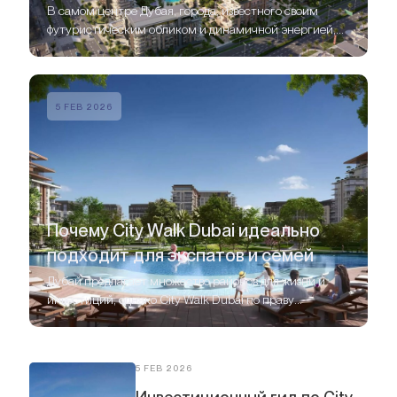
В самом центре Дубая, города, известного своим
футуристическим обликом и динамичной энергией,
расположен уникальный жилой проект — Central Park
at City Walk Dubai.
5 FEB 2026
Почему City Walk Dubai идеально
подходит для экспатов и семей
Дубай предлагает множество районов для жизни и
инвестиций, однако City Walk Dubai по праву
считается одним из самых престижных и комфортных.
5 FEB 2026