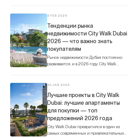
востребованных городских районов,
сочетая элегантные европейские
бульвары с современным ритмом
4 FEB 2026
мегаполиса.
Тенденции рынка
недвижимости City Walk Dubai
2026 — что важно знать
покупателям
Рынок недвижимости Дубая постоянно
развивается, и в 2026 году City Walk
остаётся одним из самых
востребованных городских lifestyle-
районов.
30 JAN 2026
Лучшие проекты в City Walk
Dubai: лучшие апартаменты
для покупки — топ
предложений 2026 года
City Walk Dubai превратился в один из
самых современных и привлекательных