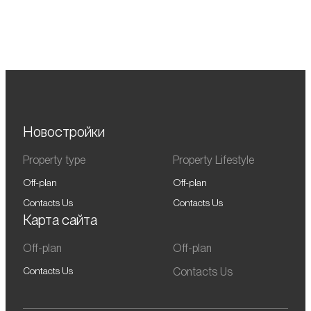
районов города — место, где
архитектура, комфорт и стиль создают
уникальное пространство для жизни. Как
часть урбанистической концепции
Дубая, City Walk объединяет энергетику
мегаполиса и спокойствие парковых зон.
Новостройки
Property type
Property Lifestyle
Off-plan
Off-plan
Contacts Us
Contacts Us
Карта сайта
Off-plan
Off-plan
Contacts Us
Contacts Us